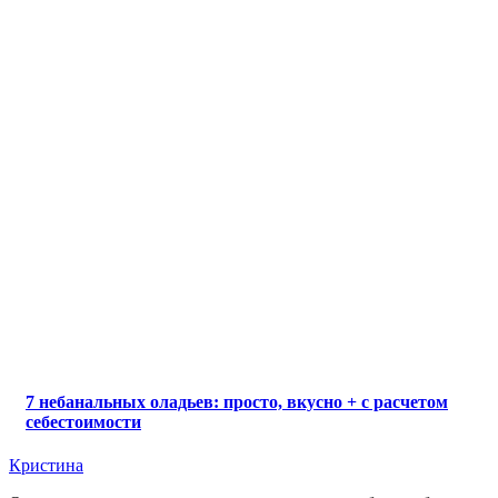
7 небанальных оладьев: просто, вкусно + с расчетом
себестоимости
Кристина