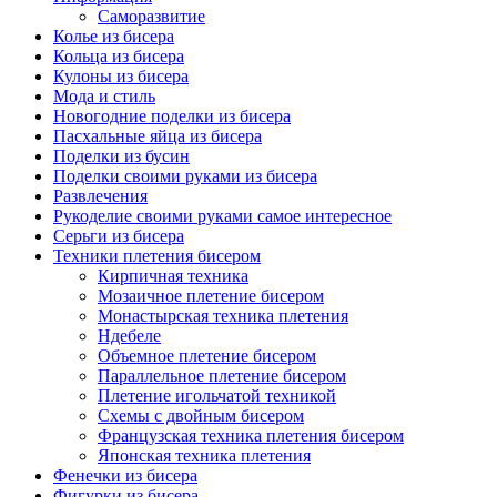
Саморазвитие
Колье из бисера
Кольца из бисера
Кулоны из бисера
Мода и стиль
Новогодние поделки из бисера
Пасхальные яйца из бисера
Поделки из бусин
Поделки своими руками из бисера
Развлечения
Рукоделие своими руками самое интересное
Серьги из бисера
Техники плетения бисером
Кирпичная техника
Мозаичное плетение бисером
Монастырская техника плетения
Ндебеле
Объемное плетение бисером
Параллельное плетение бисером
Плетение игольчатой техникой
Схемы с двойным бисером
Французская техника плетения бисером
Японская техника плетения
Фенечки из бисера
Фигурки из бисера