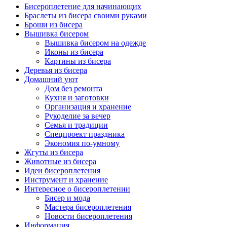
Бисероплетение для начинающих
Браслеты из бисера своими руками
Броши из бисера
Вышивка бисером
Вышивка бисером на одежде
Иконы из бисера
Картины из бисера
Деревья из бисера
Домашний уют
Дом без ремонта
Кухня и заготовки
Организация и хранение
Рукоделие за вечер
Семья и традиции
Спецпроект праздника
Экономия по-умному
Жгуты из бисера
Животные из бисера
Идеи бисероплетения
Инструмент и хранение
Интересное о бисероплетении
Бисер и мода
Мастера бисероплетения
Новости бисероплетения
Информация