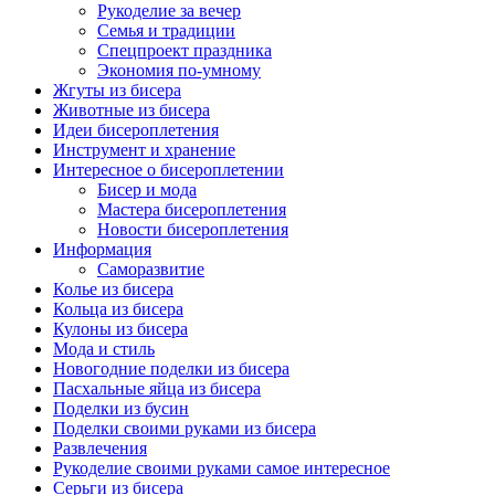
Рукоделие за вечер
Семья и традиции
Спецпроект праздника
Экономия по-умному
Жгуты из бисера
Животные из бисера
Идеи бисероплетения
Инструмент и хранение
Интересное о бисероплетении
Бисер и мода
Мастера бисероплетения
Новости бисероплетения
Информация
Саморазвитие
Колье из бисера
Кольца из бисера
Кулоны из бисера
Мода и стиль
Новогодние поделки из бисера
Пасхальные яйца из бисера
Поделки из бусин
Поделки своими руками из бисера
Развлечения
Рукоделие своими руками самое интересное
Серьги из бисера