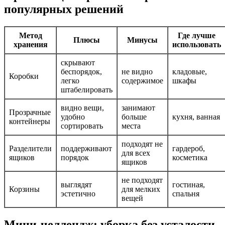
популярных решений
Метод
Где лучше
Плюсы
Минусы
хранения
использовать
скрывают
беспорядок,
не видно
кладовые,
Коробки
легко
содержимое
шкафы
штабелировать
видно вещи,
занимают
Прозрачные
удобно
больше
кухня, ванная
контейнеры
сортировать
места
подходят не
Разделители
поддерживают
гардероб,
для всех
ящиков
порядок
косметика
ящиков
не подходят
выглядят
гостиная,
Корзины
для мелких
эстетично
спальня
вещей
Мини-челлендж: уборка без усталости