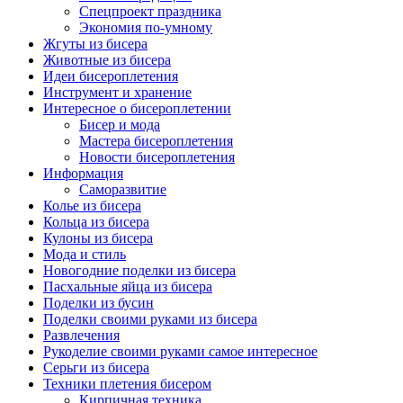
Спецпроект праздника
Экономия по-умному
Жгуты из бисера
Животные из бисера
Идеи бисероплетения
Инструмент и хранение
Интересное о бисероплетении
Бисер и мода
Мастера бисероплетения
Новости бисероплетения
Информация
Саморазвитие
Колье из бисера
Кольца из бисера
Кулоны из бисера
Мода и стиль
Новогодние поделки из бисера
Пасхальные яйца из бисера
Поделки из бусин
Поделки своими руками из бисера
Развлечения
Рукоделие своими руками самое интересное
Серьги из бисера
Техники плетения бисером
Кирпичная техника