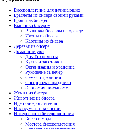
Бисероплетение для начинающих
Браслеты из бисера своими руками
Броши из бисера
Вышивка бисером
Вышивка бисером на одежде
Иконы из бисера
Картины из бисера
Деревья из бисера
Домашний уют
Дом без ремонта
Кухня и заготовки
Организация и хранение
Рукоделие за вечер
Семья и традиции
Спецпроект праздника
Экономия по-умному
Жгуты из бисера
Животные из бисера
Идеи бисероплетения
Инструмент и хранение
Интересное о бисероплетении
Бисер и мода
Мастера бисероплетения