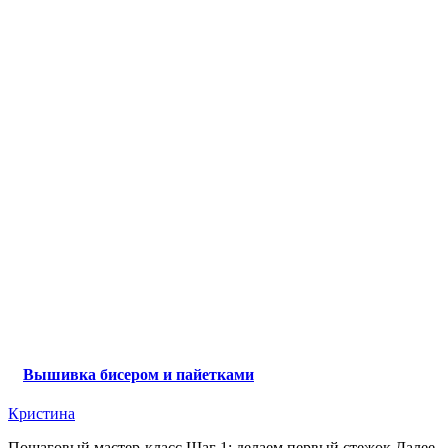
Вышивка бисером и пайетками
Кристина
Пошаговый мастер-класс Шаг 1: делаем первый стежок Далее