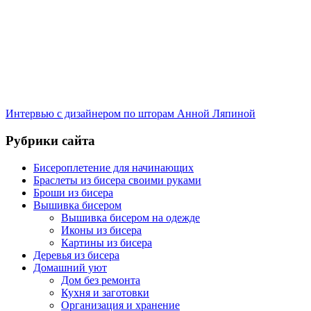
Интервью с дизайнером по шторам Анной Ляпиной
Рубрики сайта
Бисероплетение для начинающих
Браслеты из бисера своими руками
Броши из бисера
Вышивка бисером
Вышивка бисером на одежде
Иконы из бисера
Картины из бисера
Деревья из бисера
Домашний уют
Дом без ремонта
Кухня и заготовки
Организация и хранение