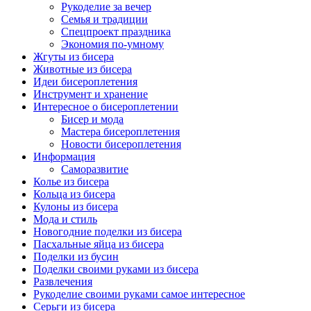
Рукоделие за вечер
Семья и традиции
Спецпроект праздника
Экономия по-умному
Жгуты из бисера
Животные из бисера
Идеи бисероплетения
Инструмент и хранение
Интересное о бисероплетении
Бисер и мода
Мастера бисероплетения
Новости бисероплетения
Информация
Саморазвитие
Колье из бисера
Кольца из бисера
Кулоны из бисера
Мода и стиль
Новогодние поделки из бисера
Пасхальные яйца из бисера
Поделки из бусин
Поделки своими руками из бисера
Развлечения
Рукоделие своими руками самое интересное
Серьги из бисера