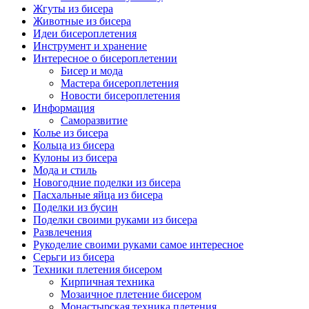
Жгуты из бисера
Животные из бисера
Идеи бисероплетения
Инструмент и хранение
Интересное о бисероплетении
Бисер и мода
Мастера бисероплетения
Новости бисероплетения
Информация
Саморазвитие
Колье из бисера
Кольца из бисера
Кулоны из бисера
Мода и стиль
Новогодние поделки из бисера
Пасхальные яйца из бисера
Поделки из бусин
Поделки своими руками из бисера
Развлечения
Рукоделие своими руками самое интересное
Серьги из бисера
Техники плетения бисером
Кирпичная техника
Мозаичное плетение бисером
Монастырская техника плетения