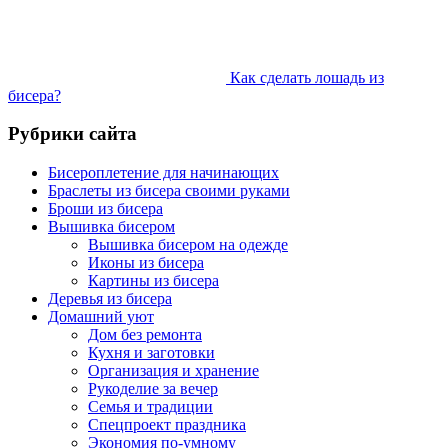
Как сделать лошадь из
бисера?
Рубрики сайта
Бисероплетение для начинающих
Браслеты из бисера своими руками
Броши из бисера
Вышивка бисером
Вышивка бисером на одежде
Иконы из бисера
Картины из бисера
Деревья из бисера
Домашний уют
Дом без ремонта
Кухня и заготовки
Организация и хранение
Рукоделие за вечер
Семья и традиции
Спецпроект праздника
Экономия по-умному