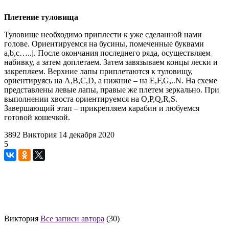
Плетение туловища
Туловище необходимо приплести к уже сделанной нами
голове. Ориентируемся на бусины, помеченные буквами
a,b,c…..j. После окончания последнего ряда, осуществляем
набивку, а затем доплетаем. Затем завязываем концы лески и
закрепляем. Верхние лапы приплетаются к туловищу,
ориентируясь на A,B,C,D, а нижние – на E,F,G,..N. На схеме
представлены левые лапы, правые же плетем зеркально. При
выполнении хвоста ориентируемся на O,P,Q,R,S.
Завершающий этап – прикрепляем карабин и любуемся
готовой кошечкой.
3892
Виктория
14 декабря 2020
5
Виктория
Все записи автора
(30)