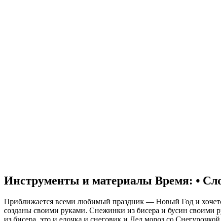
Инструменты и материалы
Время: • Сл
Приближается всеми любимый праздник — Новый Год и хочется
созданы своими руками. Снежинки из бисера и бусин своими р
из бисера, это и елочка и снеговик и Дед мороз со Снегурочкой