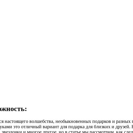
ожность:
 настоящего волшебства, необыкновенных подарков и разных п
уками это отличный вариант для подарка для близких и друзей
, звездочки и многое другое, но в статье мы рассмотрим, как сде