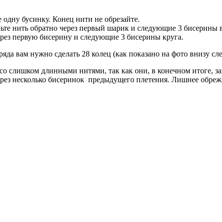
 одну бусинку. Конец нити не обрезайте.
еньте нить обратно через первый шарик и следующие 3 бисерины в
ерез первую бисерину и следующие 3 бисерины круга.
яда вам нужно сделать 28 колец (как показано на фото внизу сле
со слишком длинными нитями, так как они, в конечном итоге, зав
через несколько бисеринок предыдущего плетения. Лишнее обреж