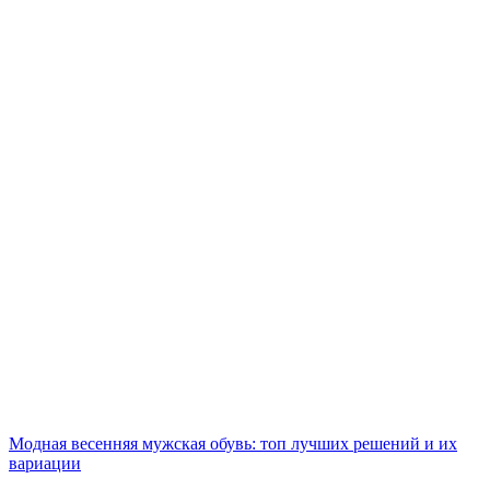
Модная весенняя мужская обувь: топ лучших решений и их
вариации