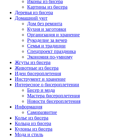
Иконы из бисера
Картины из бисера
Деревья из бисера
Домашний уют
Дом без ремонта
Кухня и заготовки
Организация и хранение
Рукоделие за вечер
Семья и традиции
Спецпроект праздника
Экономия по-умному
Жгуты из бисера
Животные из бисера
Идеи бисероплетения
Инструмент и хранение
Интересное о бисероплетении
Бисер и мода
Мастера бисероплетения
Новости бисероплетения
Информация
Саморазвитие
Колье из бисера
Кольца из бисера
Кулоны из бисера
Мода и стиль