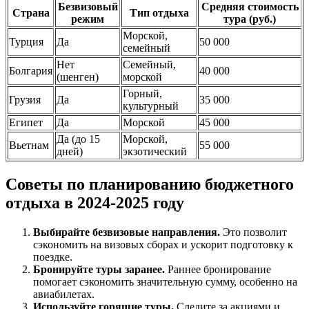
Безвизовый
Средняя стоимость
Страна
Тип отдыха
режим
тура (руб.)
Морской,
Турция
Да
50 000
семейный
Нет
Семейный,
Болгария
40 000
(шенген)
морской
Горный,
Грузия
Да
35 000
культурный
Египет
Да
Морской
45 000
Да (до 15
Морской,
Вьетнам
55 000
дней)
экзотический
Советы по планированию бюджетного
отдыха в 2024-2025 году
Выбирайте безвизовые направления.
Это позволит
сэкономить на визовых сборах и ускорит подготовку к
поездке.
Бронируйте туры заранее.
Раннее бронирование
помогает сэкономить значительную сумму, особенно на
авиабилетах.
Используйте горящие туры.
Следите за акциями и