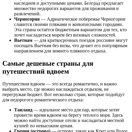
наследием и доступными ценами. Белград предлагает
множество недорогих вариантов для проживания и
развлечений.
Черногория
— Адриатическое побережье Черногории
славится своими пляжами и живописными городами.
Эта страна остаётся бюджетным вариантом для тех, кто
хочет насладиться морем без визовых сложностей.
Вьетнам
— для краткосрочных поездок россияне могут
посещать Вьетнам без визы, что делает его популярным
направлением для зимнего пляжного отдыха.
Самые дешевые страны для
путешествий вдвоем
Путешествия вдвоем — это всегда романтично, и важно
выбрать место, где можно наслаждаться отдыхом, не
перегружая бюджет. Вот несколько стран, которые подойдут
для недорогого романтического отдыха:
Таиланд
— идеальное место для пар, которые хотят
провести время вдвоем на берегу теплого моря. Здесь
можно найти доступные отели и насладиться местной
кухней по невысоким ценам.
Греция (острова)
— острова, такие как Крит или Родос,