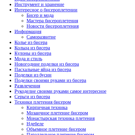
Инструмент и хранение
Интересное о бисероплетении
Бисер и мода
Мастера бисероплетения
Новости бисероплетения
Информация
Саморазвитие
Колье из бисера
Кольца из бисера
Кулоны из бисера
Мода и стиль
Новогодние поделки из бисера
Пасхальные яйца из бисера
Поделки из бусин
Поделки своими руками из бисера
Развлечения
Рукоделие своими руками самое интересное
Серьги из бисера
Техники плетения бисером
Кирпичная техника
Мозаичное плетение бисером
Монастырская техника плетения
Ндебеле
Объемное плетение бисером
Параллельное плетение бисером