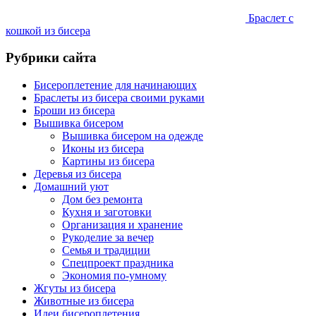
Браслет с
кошкой из бисера
Рубрики сайта
Бисероплетение для начинающих
Браслеты из бисера своими руками
Броши из бисера
Вышивка бисером
Вышивка бисером на одежде
Иконы из бисера
Картины из бисера
Деревья из бисера
Домашний уют
Дом без ремонта
Кухня и заготовки
Организация и хранение
Рукоделие за вечер
Семья и традиции
Спецпроект праздника
Экономия по-умному
Жгуты из бисера
Животные из бисера
Идеи бисероплетения