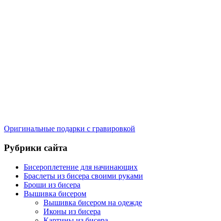
Оригинальные подарки с гравировкой
Рубрики сайта
Бисероплетение для начинающих
Браслеты из бисера своими руками
Броши из бисера
Вышивка бисером
Вышивка бисером на одежде
Иконы из бисера
Картины из бисера