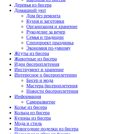
Деревья из бисера
Домашний уют
Дом без ремонта
Кухня и заготовки
Организация и хранение
Рукоделие за вечер
Семья и традиции
Спецпроект праздника
Экономия по-умному
Жгуты из бисера
Животные из бисера
Идеи бисероплетения
Инструмент и хранение
Интересное о бисероплетении
Бисер и мода
Мастера бисероплетения
Новости бисероплетения
Информация
Саморазвитие
Колье из бисера
Кольца из бисера
Кулоны из бисера
Мода и стиль
Новогодние поделки из бисера