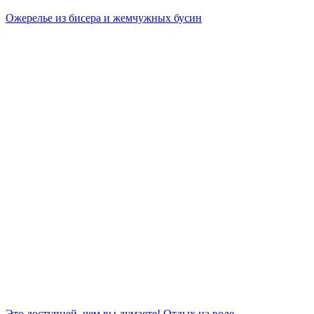
Ожерелье из бисера и жемчужных бусин
Это доступней, чем вы думаете! Отдых на воде