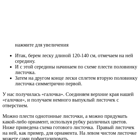
нажмите для увеличения
Итак, берем леску длиной 120-140 см, отмечаем на ней
середину.
И с этой середины начинаем по схеме плести половинку
листочка.
Затем на другом конце лески сплетем вторую половинку
листочка симметрично первой.
У нас получилась «галочка». Соединяем верхние края нашей
«галочки», и получаем немного выпуклый листочек с
отверстием.
Можно плести однотонные листочки, а можно придумать
какой-либо орнамент, используя рубку различных цветов.
Ниже приведена схема готового листочка. Правый листочек
на ней, как пример, для орнамента. На левом чистом листочке
можете сами пофантазировать.