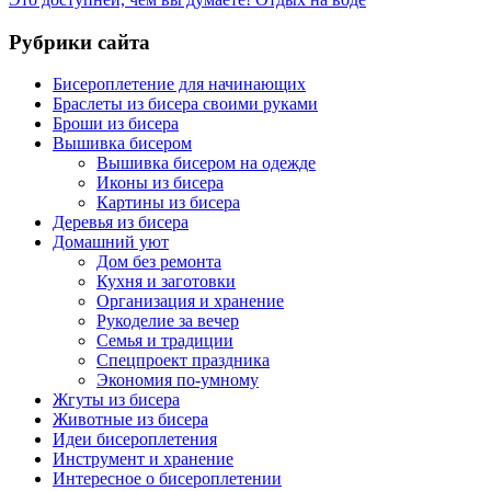
Рубрики сайта
Бисероплетение для начинающих
Браслеты из бисера своими руками
Броши из бисера
Вышивка бисером
Вышивка бисером на одежде
Иконы из бисера
Картины из бисера
Деревья из бисера
Домашний уют
Дом без ремонта
Кухня и заготовки
Организация и хранение
Рукоделие за вечер
Семья и традиции
Спецпроект праздника
Экономия по-умному
Жгуты из бисера
Животные из бисера
Идеи бисероплетения
Инструмент и хранение
Интересное о бисероплетении