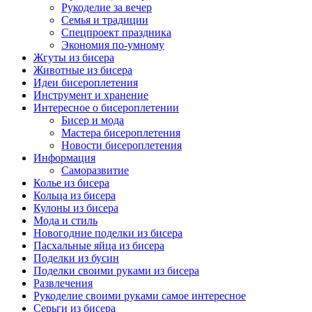
Рукоделие за вечер
Семья и традиции
Спецпроект праздника
Экономия по-умному
Жгуты из бисера
Животные из бисера
Идеи бисероплетения
Инструмент и хранение
Интересное о бисероплетении
Бисер и мода
Мастера бисероплетения
Новости бисероплетения
Информация
Саморазвитие
Колье из бисера
Кольца из бисера
Кулоны из бисера
Мода и стиль
Новогодние поделки из бисера
Пасхальные яйца из бисера
Поделки из бусин
Поделки своими руками из бисера
Развлечения
Рукоделие своими руками самое интересное
Серьги из бисера