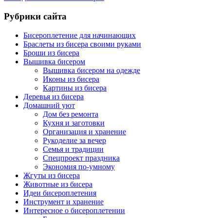
Рубрики сайта
Бисероплетение для начинающих
Браслеты из бисера своими руками
Броши из бисера
Вышивка бисером
Вышивка бисером на одежде
Иконы из бисера
Картины из бисера
Деревья из бисера
Домашний уют
Дом без ремонта
Кухня и заготовки
Организация и хранение
Рукоделие за вечер
Семья и традиции
Спецпроект праздника
Экономия по-умному
Жгуты из бисера
Животные из бисера
Идеи бисероплетения
Инструмент и хранение
Интересное о бисероплетении