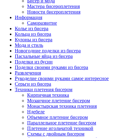
Бисер и мода
Мастера бисероплетения
Новости бисероплетения
Информация
Саморазвитие
Колье из бисера
Кольца из бисера
Кулоны из бисера
Мода и стиль
Новогодние поделки из бисера
Пасхальные яйца из бисера
Поделки из бусин
Поделки своими руками из бисера
Развлечения
Рукоделие своими руками самое интересное
Серьги из бисера
Техники плетения бисером
Кирпичная техника
Мозаичное плетение бисером
Монастырская техника плетения
Ндебеле
Объемное плетение бисером
Параллельное плетение бисером
Плетение игольчатой техникой
Схемы с двойным бисером