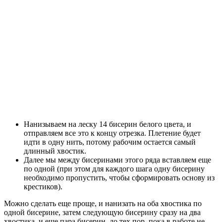
Нанизываем на леску 14 бисерин белого цвета, и
отправляем все это к концу отрезка. Плетение будет
идти в одну нить, потому рабочим остается самый
длинный хвостик.
Далее мы между бисеринами этого ряда вставляем еще
по одной (при этом для каждого шага одну бисерину
необходимо пропустить, чтобы сформировать основу из
крестиков).
Можно сделать еще проще, и нанизать на оба хвостика по
одной бисерине, затем следующую бисерину сразу на два
хвостика, и еще пара бисерин, до тех пор, пока в работе не