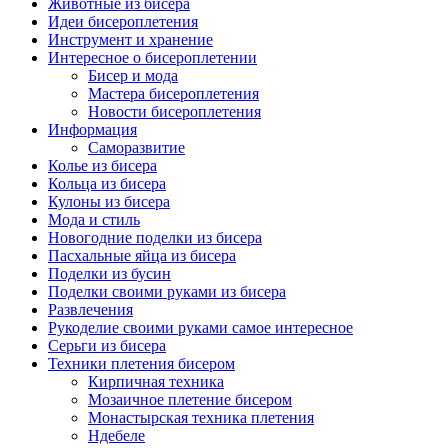
Животные из бисера
Идеи бисероплетения
Инструмент и хранение
Интересное о бисероплетении
Бисер и мода
Мастера бисероплетения
Новости бисероплетения
Информация
Саморазвитие
Колье из бисера
Кольца из бисера
Кулоны из бисера
Мода и стиль
Новогодние поделки из бисера
Пасхальные яйца из бисера
Поделки из бусин
Поделки своими руками из бисера
Развлечения
Рукоделие своими руками самое интересное
Серьги из бисера
Техники плетения бисером
Кирпичная техника
Мозаичное плетение бисером
Монастырская техника плетения
Ндебеле