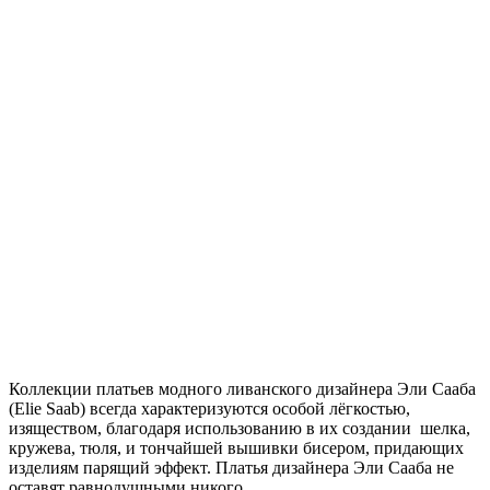
Коллекции платьев модного ливанского дизайнера Эли Сааба
(Elie Saab) всегда характеризуются особой лёгкостью,
изяществом, благодаря использованию в их создании шелка,
кружева, тюля, и тончайшей вышивки бисером, придающих
изделиям парящий эффект. Платья дизайнера Эли Сааба не
оставят равнодушными никого.