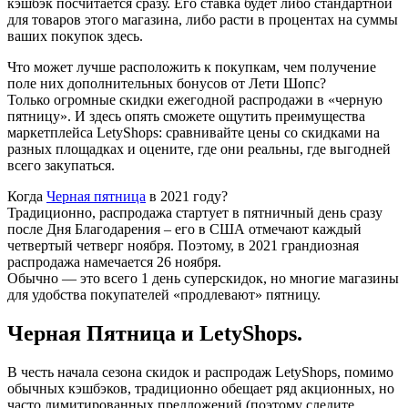
кэшбэк посчитается сразу. Его ставка будет либо стандартной
для товаров этого магазина, либо расти в процентах на суммы
ваших покупок здесь.
Что может лучше расположить к покупкам, чем получение
поле них дополнительных бонусов от Лети Шопс?
Только огромные скидки ежегодной распродажи в «черную
пятницу». И здесь опять сможете ощутить преимущества
маркетплейса LetyShops: сравнивайте цены со скидками на
разных площадках и оцените, где они реальны, где выгодней
всего закупаться.
Когда
Черная пятница
в 2021 году?
Традиционно, распродажа стартует в пятничный день сразу
после Дня Благодарения – его в США отмечают каждый
четвертый четверг ноября. Поэтому, в 2021 грандиозная
распродажа намечается 26 ноября.
Обычно — это всего 1 день суперскидок, но многие магазины
для удобства покупателей «продлевают» пятницу.
Черная Пятница и LetyShops.
В честь начала сезона скидок и распродаж LetyShops, помимо
обычных кэшбэков, традиционно обещает ряд акционных, но
часто лимитированных предложений (поэтому следите