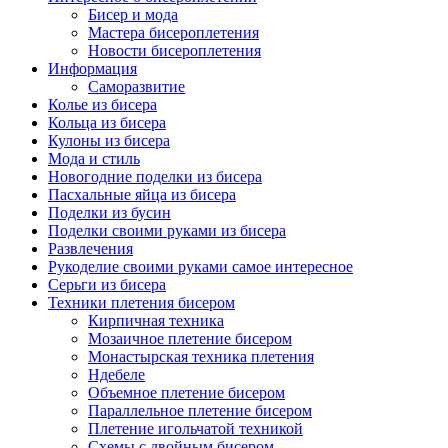
Бисер и мода
Мастера бисероплетения
Новости бисероплетения
Информация
Саморазвитие
Колье из бисера
Кольца из бисера
Кулоны из бисера
Мода и стиль
Новогодние поделки из бисера
Пасхальные яйца из бисера
Поделки из бусин
Поделки своими руками из бисера
Развлечения
Рукоделие своими руками самое интересное
Серьги из бисера
Техники плетения бисером
Кирпичная техника
Мозаичное плетение бисером
Монастырская техника плетения
Ндебеле
Объемное плетение бисером
Параллельное плетение бисером
Плетение игольчатой техникой
Схемы с двойным бисером