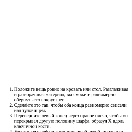
Положите вещь ровно на кровать или стол. Разглаживая
и разворачивая материал, вы сможете равномерно
обернуть его вокруг шеи.
Сделайте это так, чтобы оба конца равномерно свисали
над туловищем.
Переверните левый конец через правое плечо, чтобы он
перекрывал другую половину шарфа, образуя X вдоль
ключичной кости.
Удерживая шарф не доминирующей рукой, проденьте