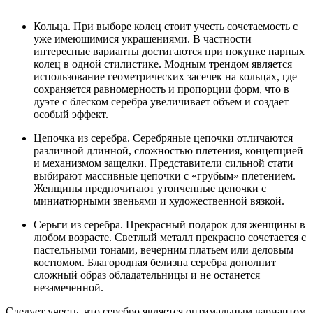
Кольца. При выборе колец стоит учесть сочетаемость с
уже имеющимися украшениями. В частности
интересные варианты достигаются при покупке парных
колец в одной стилистике. Модным трендом является
использование геометрических засечек на кольцах, где
сохраняется равномерность и пропорции форм, что в
дуэте с блеском серебра увеличивает объем и создает
особый эффект.
Цепочка из серебра. Серебряные цепочки отличаются
различной длинной, сложностью плетения, концепцией
и механизмом защелки. Представители сильной стати
выбирают массивные цепочки с «грубым» плетением.
Женщины предпочитают утонченные цепочки с
миниатюрными звеньями и художественной вязкой.
Серьги из серебра. Прекрасный подарок для женщины в
любом возрасте. Светлый металл прекрасно сочетается с
пастельными тонами, вечерним платьем или деловым
костюмом. Благородная белизна серебра дополнит
сложный образ обладательницы и не останется
незамеченной.
Следует учесть, что серебро является оптимальным вариантом