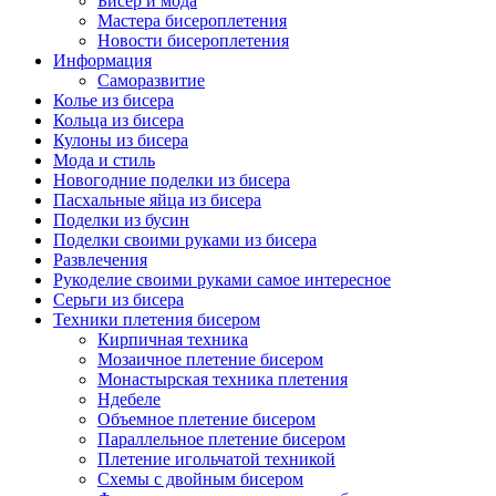
Бисер и мода
Мастера бисероплетения
Новости бисероплетения
Информация
Саморазвитие
Колье из бисера
Кольца из бисера
Кулоны из бисера
Мода и стиль
Новогодние поделки из бисера
Пасхальные яйца из бисера
Поделки из бусин
Поделки своими руками из бисера
Развлечения
Рукоделие своими руками самое интересное
Серьги из бисера
Техники плетения бисером
Кирпичная техника
Мозаичное плетение бисером
Монастырская техника плетения
Ндебеле
Объемное плетение бисером
Параллельное плетение бисером
Плетение игольчатой техникой
Схемы с двойным бисером