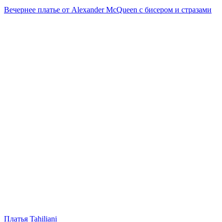
Вечернее платье от Alexander McQueen с бисером и стразами
Платья Tahiliani