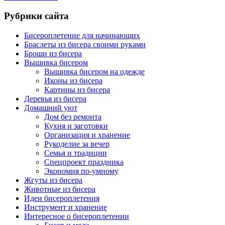
Рубрики сайта
Бисероплетение для начинающих
Браслеты из бисера своими руками
Броши из бисера
Вышивка бисером
Вышивка бисером на одежде
Иконы из бисера
Картины из бисера
Деревья из бисера
Домашний уют
Дом без ремонта
Кухня и заготовки
Организация и хранение
Рукоделие за вечер
Семья и традиции
Спецпроект праздника
Экономия по-умному
Жгуты из бисера
Животные из бисера
Идеи бисероплетения
Инструмент и хранение
Интересное о бисероплетении