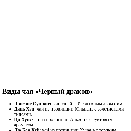
Виды чая «Черный дракон»
Лапсанг Сушонг:
копченый чай с дымным ароматом.
Дянь Хун:
чай из провинции Юньнань с золотистыми
типсами.
Ци Хун:
чай из провинции Аньхой с фруктовым
ароматом.
Лю Бао Хей:
чай из провинции Хунань с терпким