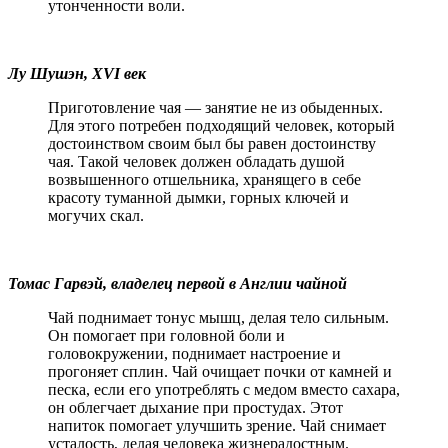
утонченности воли.
Лу Шушэн, XVI век
Приготовление чая — занятие не из обыденных.
Для этого потребен подходящий человек, который
достоинством своим был бы равен достоинству
чая. Такой человек должен обладать душой
возвышенного отшельника, хранящего в себе
красоту туманной дымки, горных ключей и
могучих скал.
Томас Гарвэй, владелец первой в Англии чайной
Чай поднимает тонус мышц, делая тело сильным.
Он помогает при головной боли и
головокружении, поднимает настроение и
прогоняет сплин. Чай очищает почки от камней и
песка, если его употреблять с медом вместо сахара,
он облегчает дыхание при простудах. Этот
напиток помогает улучшить зрение. Чай снимает
усталость, делая человека жизнерадостным.