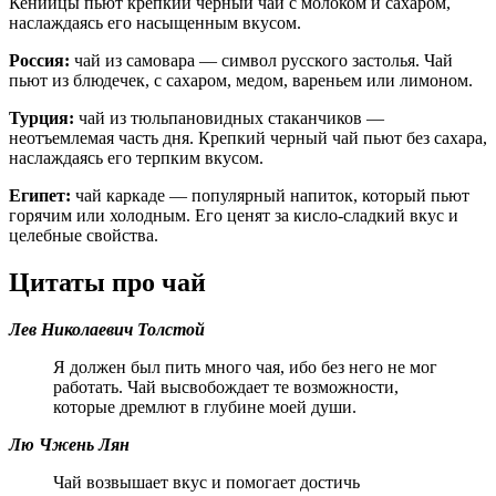
Кенийцы пьют крепкий черный чай с молоком и сахаром,
наслаждаясь его насыщенным вкусом.
Россия:
чай из самовара — символ русского застолья. Чай
пьют из блюдечек, с сахаром, медом, вареньем или лимоном.
Турция:
чай из тюльпановидных стаканчиков —
неотъемлемая часть дня. Крепкий черный чай пьют без сахара,
наслаждаясь его терпким вкусом.
Египет:
чай каркаде — популярный напиток, который пьют
горячим или холодным. Его ценят за кисло-сладкий вкус и
целебные свойства.
Цитаты про чай
Лев Николаевич Толстой
Я должен был пить много чая, ибо без него не мог
работать. Чай высвобождает те возможности,
которые дремлют в глубине моей души.
Лю Чжень Лян
Чай возвышает вкус и помогает достичь