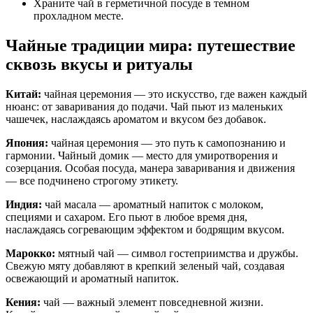
Храните чай в герметичной посуде в темном
прохладном месте.
Чайные традиции мира: путешествие
сквозь вкусы и ритуалы
Китай:
чайная церемония — это искусство, где важен каждый
нюанс: от заваривания до подачи. Чай пьют из маленьких
чашечек, наслаждаясь ароматом и вкусом без добавок.
Япония:
чайная церемония — это путь к самопознанию и
гармонии. Чайный домик — место для умиротворения и
созерцания. Особая посуда, манера заваривания и движения
— все подчинено строгому этикету.
Индия:
чай масала — ароматный напиток с молоком,
специями и сахаром. Его пьют в любое время дня,
наслаждаясь согревающим эффектом и бодрящим вкусом.
Марокко:
мятный чай — символ гостеприимства и дружбы.
Свежую мяту добавляют в крепкий зеленый чай, создавая
освежающий и ароматный напиток.
Кения:
чай — важный элемент повседневной жизни.