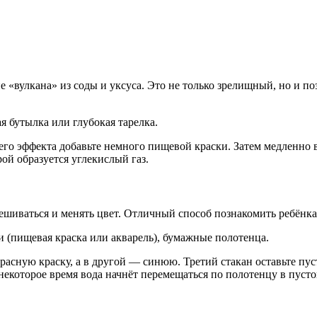
 «вулкана» из соды и уксуса. Это не только зрелищный, но и п
ая бутылка или глубокая тарелка.
его эффекта добавьте немного пищевой краски. Затем медленно 
рой образуется углекислый газ.
мешиваться и менять цвет. Отличный способ познакомить ребёнк
ли (пищевая краска или акварель), бумажные полотенца.
красную краску, а в другой — синюю. Третий стакан оставьте пу
з некоторое время вода начнёт перемещаться по полотенцу в пуст