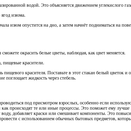
газированной водой. Это объясняется движением углекислого газ
 ягод изюма.
чала изюм опустится на дно, а затем начнёт подниматься на пове
 сможете окрасить белые цветы, наблюдая, как цвет меняется.
а, пищевые красители.
ь пищевого красителя. Поставьте в этот стакан белый цветок и о
ние поглощает жидкость через стебель.
оводиться под присмотром взрослых, особенно если использую
 как происходят те или иные процессы. Это поможет ему лучше 
 воду, добавляет краски или смешивает компоненты. Это повысит
овести с использованием обычных бытовых предметов, которые 