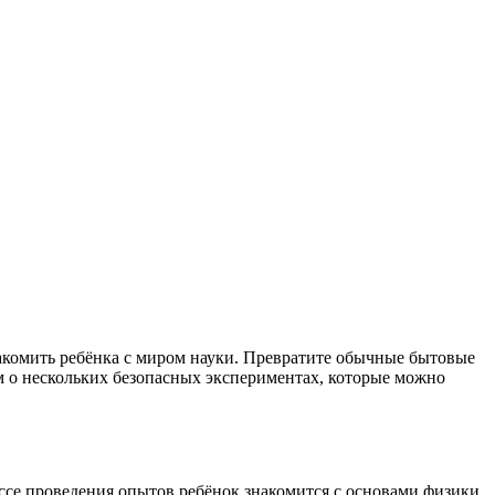
накомить ребёнка с миром науки. Превратите обычные бытовые
м о нескольких безопасных экспериментах, которые можно
ссе проведения опытов ребёнок знакомится с основами физики,