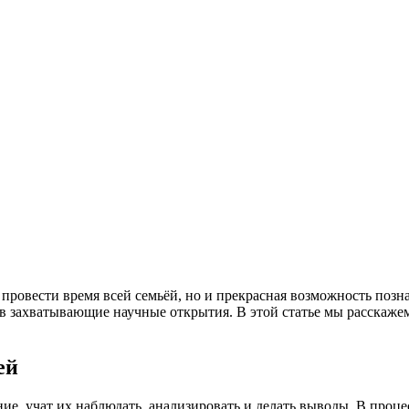
провести время всей семьёй, но и прекрасная возможность поз
 в захватывающие научные открытия. В этой статье мы расскаже
ей
е, учат их наблюдать, анализировать и делать выводы. В проце