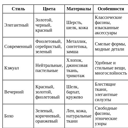
Стиль
Цвета
Материалы
Особенности
Классические
Золотой,
Шерсть,
фасоны,
Элегантный
черный,
шелк, кожа
изысканные
красный
аксессуары
Фиолетовый,
Металлик,
Смелые формы,
Современный
серебристый,
синтетика,
модные детали
зеленый
замша
Хлопок,
Удобные и
Нейтральные,
джинсовая
Кэжуал
стильные вещи,
пастельные
ткань,
многослойность
трикотаж
Блестящие
Красный,
Шелк,
ткани,
Вечерний
золотой,
бархат,
элегантные
фиолетовый
кружево
силуэты
Свободные
Зеленый,
Лен, кожа,
фасоны,
Бохо
коричневый,
натуральные
этнические
оранжевый
ткани
узоры