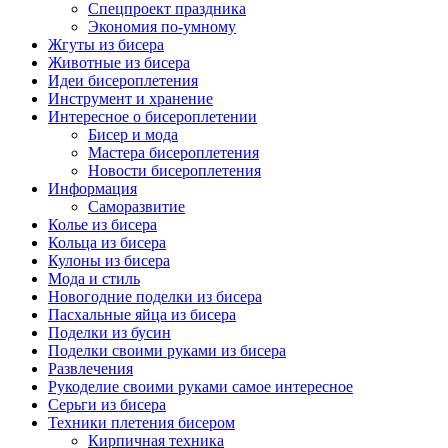
Спецпроект праздника
Экономия по-умному
Жгуты из бисера
Животные из бисера
Идеи бисероплетения
Инструмент и хранение
Интересное о бисероплетении
Бисер и мода
Мастера бисероплетения
Новости бисероплетения
Информация
Саморазвитие
Колье из бисера
Кольца из бисера
Кулоны из бисера
Мода и стиль
Новогодние поделки из бисера
Пасхальные яйца из бисера
Поделки из бусин
Поделки своими руками из бисера
Развлечения
Рукоделие своими руками самое интересное
Серьги из бисера
Техники плетения бисером
Кирпичная техника