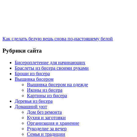
Как сделать белую вещь снова по-настоящему белой
Рубрики сайта
Бисероплетение для начинающих
Браслеты из бисера своими руками
Броши из бисера
Вышивка бисером
Вышивка бисером на одежде
Иконы из бисера
Картины из бисера
Деревья из бисера
Домашний уют
Дом без ремонта
Кухня и заготовки
Организация и хранение
Рукоделие за вечер
Семья и традиции