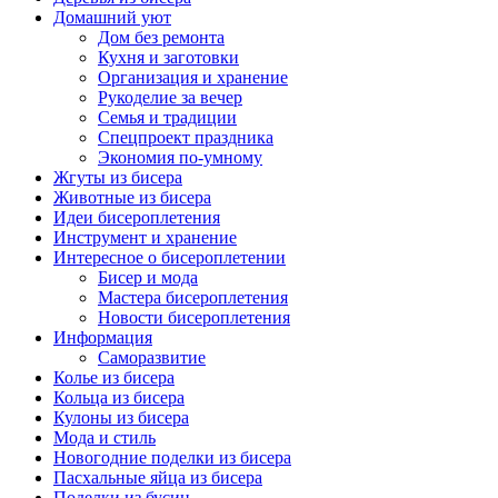
Домашний уют
Дом без ремонта
Кухня и заготовки
Организация и хранение
Рукоделие за вечер
Семья и традиции
Спецпроект праздника
Экономия по-умному
Жгуты из бисера
Животные из бисера
Идеи бисероплетения
Инструмент и хранение
Интересное о бисероплетении
Бисер и мода
Мастера бисероплетения
Новости бисероплетения
Информация
Саморазвитие
Колье из бисера
Кольца из бисера
Кулоны из бисера
Мода и стиль
Новогодние поделки из бисера
Пасхальные яйца из бисера
Поделки из бусин