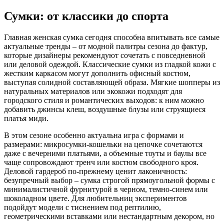
Сумки: от классики до спорта
Главная женская сумка сегодня способна впитывать все самые
актуальные тренды – от модной палитры сезона до фактур,
которые дизайнеры рекомендуют сочетать с повседневной
или деловой одеждой. Классические сумки из гладкой кожи с
жестким каркасом могут дополнить офисный костюм,
выступая солидной составляющей образа. Мягкие шопперы из
натуральных материалов или экокожи подходят для
городского стиля и романтических выходов: к ним можно
добавить джинсы клеш, воздушные блузы или струящиеся
платья миди.
В этом сезоне особенно актуальна игра с формами и
размерами: микросумки-кошельки на цепочке сочетаются
даже с вечерними платьями, а объемные тоуты и баулы все
чаще сопровождают тренч или костюм свободного кроя.
Деловой гардероб по-прежнему ценит лаконичность:
безупречный выбор – сумка строгой прямоугольной формы с
минималистичной фурнитурой в черном, темно-синем или
шоколадном цвете. Для любительниц экспериментов
подойдут модели с тиснением под рептилию,
геометрическими вставками или нестандартным декором, но