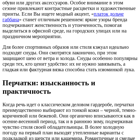
обуви или других аксессуаров. Особое внимание в этом
сезоне привлекают контрастные расцветки и художественные
принты. Если Вы ищете модный акцент, «
платок дольче
габбана
» станет отличным решением: яркие узоры бренда
подчеркивают женственность и утонченность, помогая
выделиться в офисной среде, на городских улицах или на
праздничном мероприятии.
Для более спортивных образов или стиля кэжуал идеально
подходят снуды. Они смотрятся лаконично, при этом
защищают шею от ветра и холода. Снуды особенно популярны
среди тех, кто ценит удобство: их не нужно завязывать, а
гладкая или фактурная вязка способна стать изюминкой лука.
Перчатки: изысканность и
практичность
Когда речь идет о классическом деловом гардеробе, перчатки
преимущественно выбирают из тонкой кожи – черной, темно-
коричневой или бежевой. Они органично вписываются как в
осенне-весенний период, так и в раннюю зиму, подчеркивая
чувство стиля своей обладательницы. В более холодную
погоду на первый план выходят утепленные варианты с
подкладкой из шерсти или кашемира. Романтичные и смелые