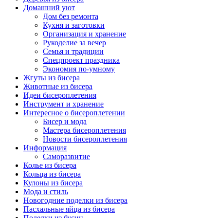
Домашний уют
Дом без ремонта
Кухня и заготовки
Организация и хранение
Рукоделие за вечер
Семья и традиции
Спецпроект праздника
Экономия по-умному
Жгуты из бисера
Животные из бисера
Идеи бисероплетения
Инструмент и хранение
Интересное о бисероплетении
Бисер и мода
Мастера бисероплетения
Новости бисероплетения
Информация
Саморазвитие
Колье из бисера
Кольца из бисера
Кулоны из бисера
Мода и стиль
Новогодние поделки из бисера
Пасхальные яйца из бисера
Поделки из бусин