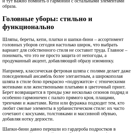
и тут важно помнить о гармонии с остальными элементами
образа.
Головные уборы: стильно и
функционально
Шляпы, береты, кепи, платки и шапки-бини – ассортимент
головных уборов сегодня настолько широк, что выбрать
вариант для собственного стиля не составит труда. Главное –
понимать, что это не просто защита от непогоды, а
продуманный акцент, добавляющий образу изюминку.
Например, классическая фетровая шляпа с полями делает даже
повседневный ансамбль более элегантным, а широкополая
шляпа в стиле бохо прекрасно «подружится» с этническими
мотивами или женственными платьями в цветочный принт.
Берет возвращается в тренды уже несколько сезонов подряд и
особенно гармоничен с пальто прямого кроя, плащами,
тренчами и жакетами. Кепи или фуражка подходит тем, кто
любит смелые элементы в урбанистическом стиле: их часто
сочетают с косухами, толстовками и массивной обувью,
добавляя нотку дерзости.
Шапки-бини давно перешли из гардероба подростков в