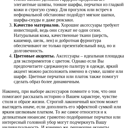
элегантные шляпы, тонкие шарфы, перчатки из гладкой
кожи и строгую сумку. Для прогулок или встреч в
неформальной обстановке подойдут мягкие шапки,
шарфы-снуды и даже рюкзаки.
Качество материалов.
Хорошие аксессуары требуют
инвестиций, ведь они служат не один сезон.
Натуральная кожа, качественные ткани (шерсть,
кашемир, шелк, лен) и добротная фурнитура
обеспечивают не только презентабельный вид, но и
долговечность.
Цветовые акценты.
Аксессуары – идеальная площадка
для экспериментов с цветом. Однако если Вы
предпочитаете сдержанную палитру в одежде, яркий
акцент можно расположить именно в сумке, шляпе или
шарфе. Цветные перчатки или платок также помогут
сделать образ более динамичным.
Наконец, при выборе аксессуаров помните о том, что они
помогают рассказать историю о Вашем характере, чувстве
стиля и образе жизни. Строгий лаконичный костюм может
выглядеть иначе, если дополнить его эффектной сумкой или
ярким шелковым платком. То же самое относится и к
деликатным нюансам: грамотно подобранные перчатки или
интересный головной убор могут подчеркнуть Вашу
индивидуальность. И конечно же, решающие акценты