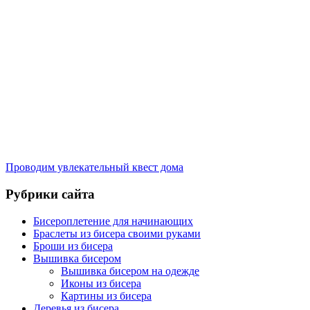
Проводим увлекательный квест дома
Рубрики сайта
Бисероплетение для начинающих
Браслеты из бисера своими руками
Броши из бисера
Вышивка бисером
Вышивка бисером на одежде
Иконы из бисера
Картины из бисера
Деревья из бисера