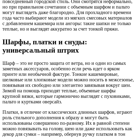
повседневный городской стиль. Они смотрятся неформально,
но при правильном сочетании с объемным шарфом и пальто
могут выглядеть даже благородно. Для прохладного времени
года часто выбирают модели из мягких смесовых материалов
с добавлением кашемира или ангоры: такие шапки не только
теплые, но и выглядят аккуратно за счет тонкой пряжи.
Шарфы, платки и снуды:
универсальный штрих
Шарф – это не просто защита от ветра, но и один из самых
заметных аксессуаров, особенно если речь идет о ярком
принте или необычной фактуре. Тонкие кашемировые,
шелковые или хлопковые модели можно носить в межсезонье,
повязывая их свободно или элегантно завязывая вокруг шеи.
Зимой на помощь приходят теплые, объемные шарфы
крупной вязки, которые гармонично выглядят с пуховиками,
пальто и куртками оверсайз.
Платки, в отличие от классических длинных шарфов, играют
роль стильного дополнения к образу и могут быть
использованы совершенно по-разному. Их в равной степени
можно повязывать на голову, шею или даже использовать как
декор для сумки – например, обернув ручку платком в тон