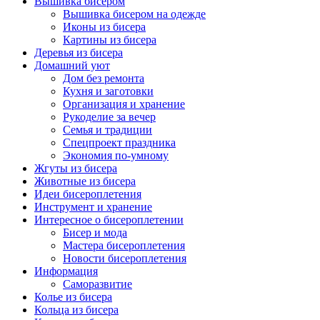
Вышивка бисером
Вышивка бисером на одежде
Иконы из бисера
Картины из бисера
Деревья из бисера
Домашний уют
Дом без ремонта
Кухня и заготовки
Организация и хранение
Рукоделие за вечер
Семья и традиции
Спецпроект праздника
Экономия по-умному
Жгуты из бисера
Животные из бисера
Идеи бисероплетения
Инструмент и хранение
Интересное о бисероплетении
Бисер и мода
Мастера бисероплетения
Новости бисероплетения
Информация
Саморазвитие
Колье из бисера
Кольца из бисера