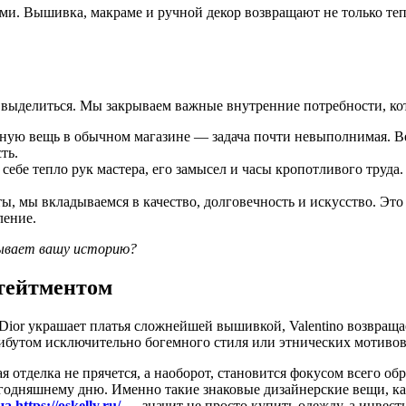
и. Вышивка, макраме и ручной декор возвращают не только тепл
е выделиться. Мы закрываем важные внутренние потребности, ко
ную вещь в обычном магазине — задача почти невыполнимая. В
ть.
себе тепло рук мастера, его замысел и часы кропотливого труда
, мы вкладываемся в качество, долговечность и искусство. Эт
ление.
азывает вашу историю?
стейтментом
Dior украшает платья сложнейшей вышивкой, Valentino возвращ
трибутом исключительно богемного стиля или этнических мотиво
ая отделка не прячется, а наоборот, становится фокусом всего о
годняшнему дню. Именно такие знаковые дизайнерские вещи, как
 https://oskelly.ru/
— значит не просто купить одежду, а инвести