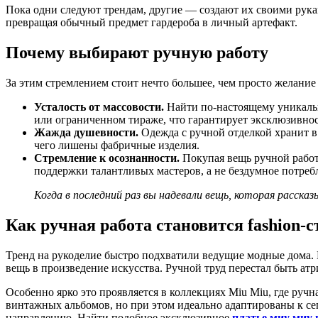
Пока одни следуют трендам, другие — создают их своими рукам
превращая обычный предмет гардероба в личный артефакт.
Почему выбирают ручную работу
За этим стремлением стоит нечто большее, чем просто желани
Усталость от массовости.
Найти по-настоящему уникаль
или ограниченном тираже, что гарантирует эксклюзивнос
Жажда душевности.
Одежда с ручной отделкой хранит в 
чего лишены фабричные изделия.
Стремление к осознанности.
Покупая вещь ручной работы
поддержки талантливых мастеров, а не бездумное потреб
Когда в последний раз вы надевали вещь, которая расск
Как ручная работа становится fashion-
Тренд на рукоделие быстро подхватили ведущие модные дома. 
вещь в произведение искусства. Ручной труд перестал быть а
Особенно ярко это проявляется в коллекциях Miu Miu, где ручн
винтажных альбомов, но при этом идеально адаптированы к се
направлению. Найти подобное эксклюзивное
платье миу миу на