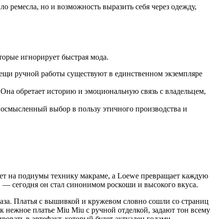
о ремесла, но и возможность выразить себя через одежду,
торые игнорирует быстрая мода.
ещи ручной работы существуют в единственном экземпляре
. Она обретает историю и эмоциональную связь с владельцем,
о осмысленный выбор в пользу этичного производства и
ает на подиумы технику макраме, а Loewe превращает каждую
в — сегодня он стал синонимом роскоши и высокого вкуса.
браза. Платья с вышивкой и кружевом словно сошли со страниц
 нежное платье Miu Miu с ручной отделкой, задают тон всему
ровать в артефакт, который будет актуален годами.