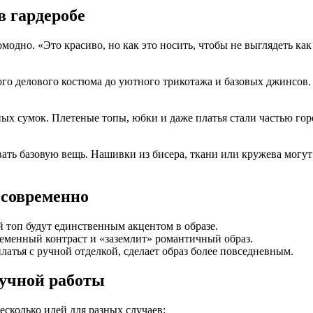
в гардеробе
омодно. «Это красиво, но как это носить, чтобы не выглядеть к
гого делового костюма до уютного трикотажа и базовых джинсов
ых сумок. Плетеные топы, юбки и даже платья стали частью гор
ать базовую вещь. Нашивки из бисера, ткани или кружева могу
 современно
топ будут единственным акцентом в образе.
ременный контраст и «заземлит» романтичный образ.
латья с ручной отделкой, сделает образ более повседневным.
ручной работы
есколько идей для разных случаев: