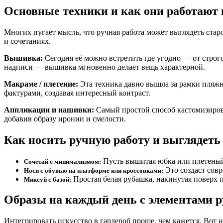
Основные техники и как они работают 
Многих пугает мысль, что ручная работа может выглядеть стар
и сочетаниях.
Вышивка:
Сегодня её можно встретить где угодно — от стро
надписи — вышивка мгновенно делает вещь характерной.
Макраме / плетение:
Эта техника давно вышла за рамки пляжн
фактурами, создавая интересный контраст.
Аппликации и нашивки:
Самый простой способ кастомизиров
добавив образу иронии и смелости.
Как носить ручную работу и выглядеть
Пусть вышитая юбка или плетеный 
Сочетай с минимализмом:
Это создаст сов
Носи с обувью на платформе или кроссовками:
Простая белая рубашка, накинутая поверх п
Миксуй с базой:
Образы на каждый день с элементами 
Интегрировать искусство в гардероб проще, чем кажется. Вот н