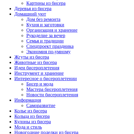
Картины из бисера
Деревья из бисера
Домашний уют
Дом без ремонта
Кухня и заготовки
Организация и хранение
Рукоделие за вечер
Семья и традиции
Спецпроект праздника
Экономия по-умному
Жгуты из бисера
Животные из бисера
Идеи бисероплетения
Инструмент и хранение
Интересное о бисероплетении
Бисер и мода
Мастера бисероплетения
Новости бисероплетения
Информация
Саморазвитие
Колье из бисера
Кольца из бисера
Кулоны из бисера
Мода и стиль
Новогодние поделки из бисера