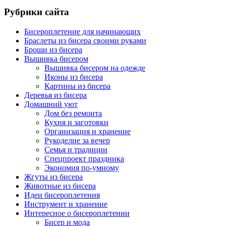
Рубрики сайта
Бисероплетение для начинающих
Браслеты из бисера своими руками
Броши из бисера
Вышивка бисером
Вышивка бисером на одежде
Иконы из бисера
Картины из бисера
Деревья из бисера
Домашний уют
Дом без ремонта
Кухня и заготовки
Организация и хранение
Рукоделие за вечер
Семья и традиции
Спецпроект праздника
Экономия по-умному
Жгуты из бисера
Животные из бисера
Идеи бисероплетения
Инструмент и хранение
Интересное о бисероплетении
Бисер и мода