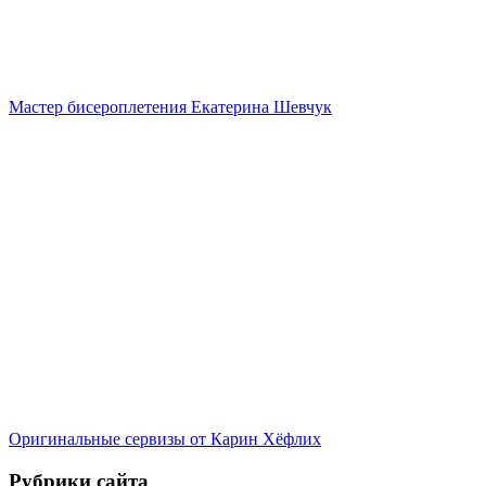
Мастер бисероплетения Екатерина Шевчук
Оригинальные сервизы от Карин Хёфлих
Рубрики сайта