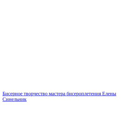
Бисерное творчество мастера бисероплетения Елены
Синельник