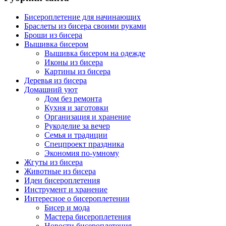
Бисероплетение для начинающих
Браслеты из бисера своими руками
Броши из бисера
Вышивка бисером
Вышивка бисером на одежде
Иконы из бисера
Картины из бисера
Деревья из бисера
Домашний уют
Дом без ремонта
Кухня и заготовки
Организация и хранение
Рукоделие за вечер
Семья и традиции
Спецпроект праздника
Экономия по-умному
Жгуты из бисера
Животные из бисера
Идеи бисероплетения
Инструмент и хранение
Интересное о бисероплетении
Бисер и мода
Мастера бисероплетения
Новости бисероплетения