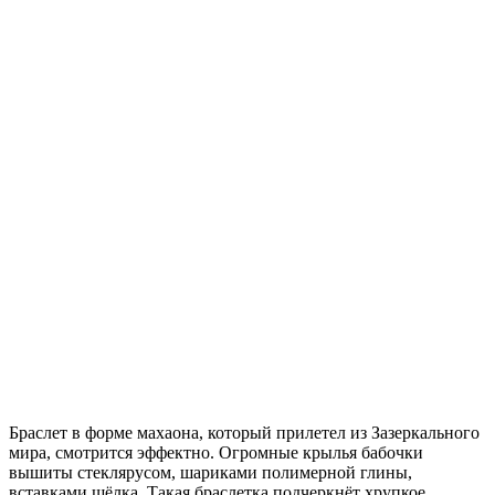
Браслет в форме махаона, который прилетел из Зазеркального
мира, смотрится эффектно. Огромные крылья бабочки
вышиты стеклярусом, шариками полимерной глины,
вставками шёлка. Такая браслетка подчеркнёт хрупкое