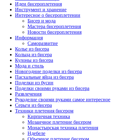
Идеи бисероплетения
Инструмент и хранение
Интересное о бисероплетении
Бисер и мода
Мастера бисероплетения
Новости бисероплетения
Информация
Саморазвитие
Колье из бисера
Кольца из бисера
Кулоны из бисера
Мода и стиль
Новогодние поделки из бисера
Пасхальные яйца из бисера
Поделки из бусин
Поделки своими руками из бисера
Развлечения
Рукоделие своими руками самое интересное
Серьги из бисера
Техники плетения бисером
Кирпичная техника
Мозаичное плетение бисером
Монастырская техника плетения
Ндебеле
Объемное плетение бисером