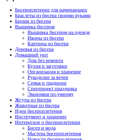
Бисероплетение для начинающих
Браслеты из бисера своими руками
Броши из бисера
Вышивка бисером
Вышивка бисером на одежде
Иконы из бисера
Картины из бисера
Деревья из бисера
Домашний уют
Дом без ремонта
Кухня и заготовки
Организация и хранение
Рукоделие за вечер
Семья и традиции
Спецпроект праздника
Экономия по-умному
Жгуты из бисера
Животные из бисера
Идеи бисероплетения
Инструмент и хранение
Интересное о бисероплетении
Бисер и мода
Мастера бисероплетения
Новости бисероплетения