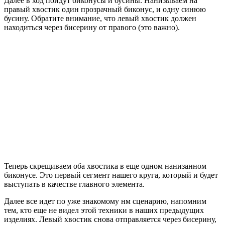
Далее в ход пойдут биконусы и бусины. Нанизываем на
правый хвостик один прозрачный биконус, и одну синюю
бусину. Обратите внимание, что левый хвостик должен
находиться через бисерину от правого (это важно).
Теперь скрещиваем оба хвостика в еще одном нанизанном
биконусе. Это первый сегмент нашего круга, который и будет
выступать в качестве главного элемента.
Далее все идет по уже знакомому нм сценарию, напомним
тем, кто еще не видел этой техники в наших предыдущих
изделиях. Левый хвостик снова отправляется через бисерину,