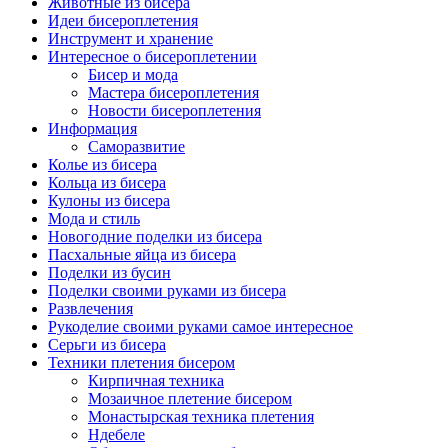
Животные из бисера
Идеи бисероплетения
Инструмент и хранение
Интересное о бисероплетении
Бисер и мода
Мастера бисероплетения
Новости бисероплетения
Информация
Саморазвитие
Колье из бисера
Кольца из бисера
Кулоны из бисера
Мода и стиль
Новогодние поделки из бисера
Пасхальные яйца из бисера
Поделки из бусин
Поделки своими руками из бисера
Развлечения
Рукоделие своими руками самое интересное
Серьги из бисера
Техники плетения бисером
Кирпичная техника
Мозаичное плетение бисером
Монастырская техника плетения
Ндебеле