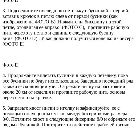
Фото D
3. Подсоедините последнюю петельку с бусинкой к первой,
вставив крючок в петлю слева от первой бусинки (как
изображено на ФОТО B). Нажмите на бисерину на этой
петле, отодвигая ее вправо (ФОТО C), протяните рабочую
нить через эту петлю и сдвиньте следующую бусину
вниз (ФОТО D) . У вас должно получиться колечко из бисера
(ФОТО Е).
Фото Е
4. Продолжайте вплетать бусинки в каждую петельку, пока
все бусинки не будут использованы. Завершив последний ряд,
завяжите скользящий узел. Отрежьте нитку на расстоянии
около 20 см от изделия и протяните рабочую нить основы
через петлю на крючке.
5. Заправьте хвост нитки в иголку и зафиксируйте ее с
помощью полусцепных узлов между бисеринками размера
8/0. Потяните хвост в следующие бисерины 8/0 и обрежьте его
рядом с бусинкой. Повторите это действие с рабочей нитью.