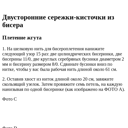
Двусторонние сережки-кисточки из
бисера
Плетение жгута
1. На шелковую нить для бисероплетения нанижите
следующий узор 15 раз: две цилиндрических бисеринки, две
бисерины 11/0, две круглых серебряных бусинки диаметром 2
мм и бисерину размером 8/0. Сдвиньте бусинки вниз по
нитке, чтобы у вас была рабочая нить длиной около 61 см.
2. Оставив хвост из ниток длиной около 20 см, завяжите
скользящий узелок. Затем провяжите семь петель, на каждую
нанизывая по одной бисеринке (как изображено на ФОТО А).
Фото C