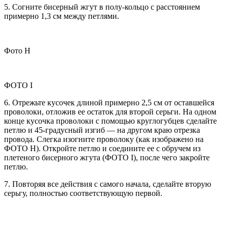
5. Согните бисерный жгут в полу-кольцо с расстоянием
примерно 1,3 см между петлями.
Фото Н
ФОТО I
6. Отрежьте кусочек длиной примерно 2,5 см от оставшейся
проволоки, отложив ее остаток для второй серьги. На одном
конце кусочка проволоки с помощью круглогубцев сделайте
петлю и 45-градусный изгиб — на другом краю отрезка
провода. Слегка изогните проволоку (как изображено на
ФОТО Н). Откройте петлю и соедините ее с обручем из
плетеного бисерного жгута (ФОТО I), после чего закройте
петлю.
7. Повторяя все действия с самого начала, сделайте вторую
серьгу, полностью соответствующую первой.