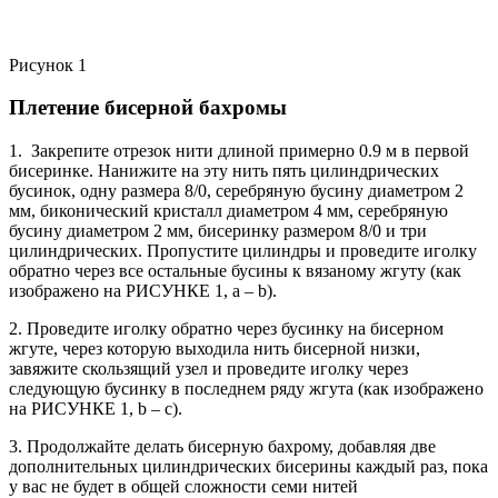
Рисунок 1
Плетение бисерной бахромы
1. Закрепите отрезок нити длиной примерно 0.9 м в первой
бисеринке. Нанижите на эту нить пять цилиндрических
бусинок, одну размера 8/0, серебряную бусину диаметром 2
мм, биконический кристалл диаметром 4 мм, серебряную
бусину диаметром 2 мм, бисеринку размером 8/0 и три
цилиндрических. Пропустите цилиндры и проведите иголку
обратно через все остальные бусины к вязаному жгуту (как
изображено на РИСУНКЕ 1, a – b).
2. Проведите иголку обратно через бусинку на бисерном
жгуте, через которую выходила нить бисерной низки,
завяжите скользящий узел и проведите иголку через
следующую бусинку в последнем ряду жгута (как изображено
на РИСУНКЕ 1, b – c).
3. Продолжайте делать бисерную бахрому, добавляя две
дополнительных цилиндрических бисерины каждый раз, пока
у вас не будет в общей сложности семи нитей