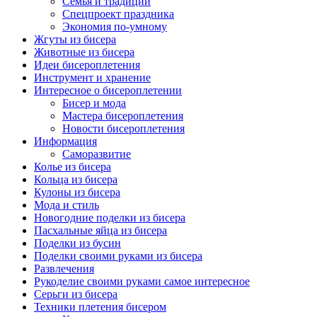
Семья и традиции
Спецпроект праздника
Экономия по-умному
Жгуты из бисера
Животные из бисера
Идеи бисероплетения
Инструмент и хранение
Интересное о бисероплетении
Бисер и мода
Мастера бисероплетения
Новости бисероплетения
Информация
Саморазвитие
Колье из бисера
Кольца из бисера
Кулоны из бисера
Мода и стиль
Новогодние поделки из бисера
Пасхальные яйца из бисера
Поделки из бусин
Поделки своими руками из бисера
Развлечения
Рукоделие своими руками самое интересное
Серьги из бисера
Техники плетения бисером