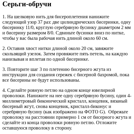
Серьги-обручи
1. На шелковую нить для бисероплетения нанижите
следующий узор 37 раз: две цилиндрических бисеринки, одну
бисеринку 11/0, круглую серебряную бусинку диаметром 2 мм
и бисерину размером 8/0. Сдвиньте бусинки вниз по нитке,
чтобы у вас была рабочая нить длиной около 60 см.
2. Оставив хвост нитки длиной около 20 см, завяжите
скользящий узелок. Затем провяжите пять петель, на каждую
нанизывая и вплетая по одной бисеринке.
3. Повторите шаг 3 по плетению бисерного жгута из
инструкции для создания сережек с бисерной бахромой, пока
все бисерины не будут использованы.
4. Сделайте ровную петлю на одном конце ювелирной
проволоки. Нанижите на нее одну серебряную бусину, один 4-
миллиметровый биконический кристалл, концевик, вязаный
бисерный жгут, снова концевик, кристалл-биконус и
серебряную бусину (как изображено на ФОТО G). Обрежьте
проволоку на расстоянии примерно 1 см от бисерного жгута и
сделайте из конца проволоки ровную петлю. Отложите
оставшуюся проволоку в сторону.