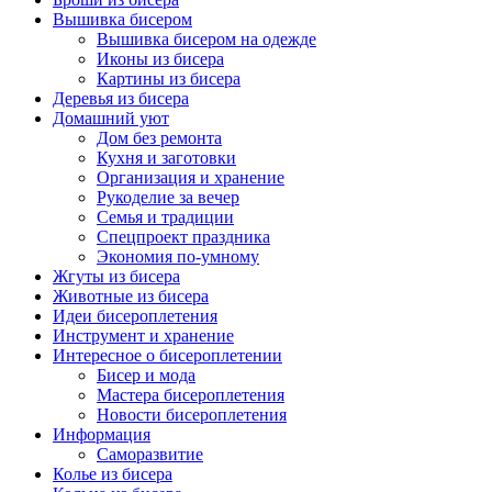
Вышивка бисером
Вышивка бисером на одежде
Иконы из бисера
Картины из бисера
Деревья из бисера
Домашний уют
Дом без ремонта
Кухня и заготовки
Организация и хранение
Рукоделие за вечер
Семья и традиции
Спецпроект праздника
Экономия по-умному
Жгуты из бисера
Животные из бисера
Идеи бисероплетения
Инструмент и хранение
Интересное о бисероплетении
Бисер и мода
Мастера бисероплетения
Новости бисероплетения
Информация
Саморазвитие
Колье из бисера