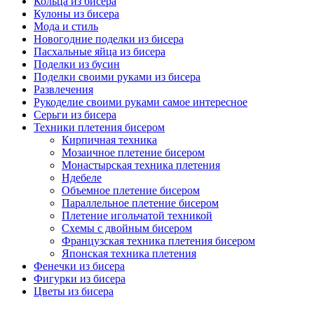
Кольца из бисера
Кулоны из бисера
Мода и стиль
Новогодние поделки из бисера
Пасхальные яйца из бисера
Поделки из бусин
Поделки своими руками из бисера
Развлечения
Рукоделие своими руками самое интересное
Серьги из бисера
Техники плетения бисером
Кирпичная техника
Мозаичное плетение бисером
Монастырская техника плетения
Ндебеле
Объемное плетение бисером
Параллельное плетение бисером
Плетение игольчатой техникой
Схемы с двойным бисером
Французская техника плетения бисером
Японская техника плетения
Фенечки из бисера
Фигурки из бисера
Цветы из бисера