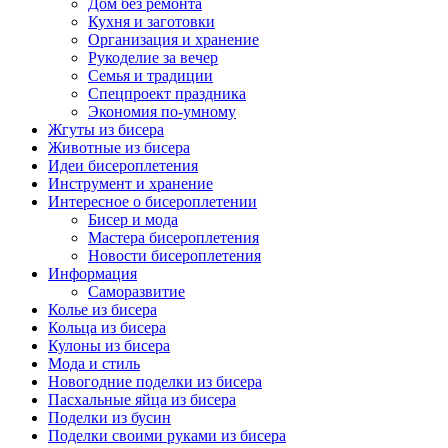
Дом без ремонта
Кухня и заготовки
Организация и хранение
Рукоделие за вечер
Семья и традиции
Спецпроект праздника
Экономия по-умному
Жгуты из бисера
Животные из бисера
Идеи бисероплетения
Инструмент и хранение
Интересное о бисероплетении
Бисер и мода
Мастера бисероплетения
Новости бисероплетения
Информация
Саморазвитие
Колье из бисера
Кольца из бисера
Кулоны из бисера
Мода и стиль
Новогодние поделки из бисера
Пасхальные яйца из бисера
Поделки из бусин
Поделки своими руками из бисера