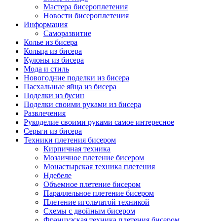
Мастера бисероплетения
Новости бисероплетения
Информация
Саморазвитие
Колье из бисера
Кольца из бисера
Кулоны из бисера
Мода и стиль
Новогодние поделки из бисера
Пасхальные яйца из бисера
Поделки из бусин
Поделки своими руками из бисера
Развлечения
Рукоделие своими руками самое интересное
Серьги из бисера
Техники плетения бисером
Кирпичная техника
Мозаичное плетение бисером
Монастырская техника плетения
Ндебеле
Объемное плетение бисером
Параллельное плетение бисером
Плетение игольчатой техникой
Схемы с двойным бисером
Французская техника плетения бисером