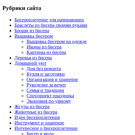
Рубрики сайта
Бисероплетение для начинающих
Браслеты из бисера своими руками
Броши из бисера
Вышивка бисером
Вышивка бисером на одежде
Иконы из бисера
Картины из бисера
Деревья из бисера
Домашний уют
Дом без ремонта
Кухня и заготовки
Организация и хранение
Рукоделие за вечер
Семья и традиции
Спецпроект праздника
Экономия по-умному
Жгуты из бисера
Животные из бисера
Идеи бисероплетения
Инструмент и хранение
Интересное о бисероплетении
Бисер и мода