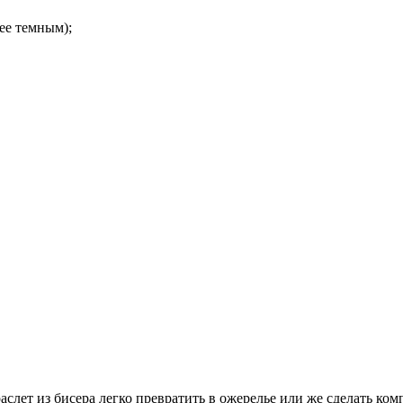
ее темным);
аслет из бисера легко превратить в ожерелье или же сделать ко