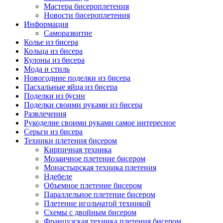
Мастера бисероплетения
Новости бисероплетения
Информация
Саморазвитие
Колье из бисера
Кольца из бисера
Кулоны из бисера
Мода и стиль
Новогодние поделки из бисера
Пасхальные яйца из бисера
Поделки из бусин
Поделки своими руками из бисера
Развлечения
Рукоделие своими руками самое интересное
Серьги из бисера
Техники плетения бисером
Кирпичная техника
Мозаичное плетение бисером
Монастырская техника плетения
Ндебеле
Объемное плетение бисером
Параллельное плетение бисером
Плетение игольчатой техникой
Схемы с двойным бисером
Французская техника плетения бисером