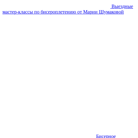
Выездные
мастер-классы по бисероплетению от Марии Шумаковой
Бисерное