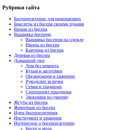
Рубрики сайта
Бисероплетение для начинающих
Браслеты из бисера своими руками
Броши из бисера
Вышивка бисером
Вышивка бисером на одежде
Иконы из бисера
Картины из бисера
Деревья из бисера
Домашний уют
Дом без ремонта
Кухня и заготовки
Организация и хранение
Рукоделие за вечер
Семья и традиции
Спецпроект праздника
Экономия по-умному
Жгуты из бисера
Животные из бисера
Идеи бисероплетения
Инструмент и хранение
Интересное о бисероплетении
Бисер и мода