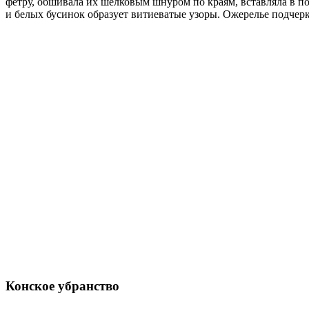
фетру, обшивала их шёлковым шнуром по краям, вставляла в п
и белых бусинок образует витиеватые узоры. Ожерелье подчер
Конское убранство