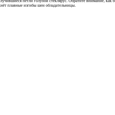
олучившиеся петли голубой стеклярус. Обратите внимание, как 
кнёт плавные изгибы шеи обладательницы.