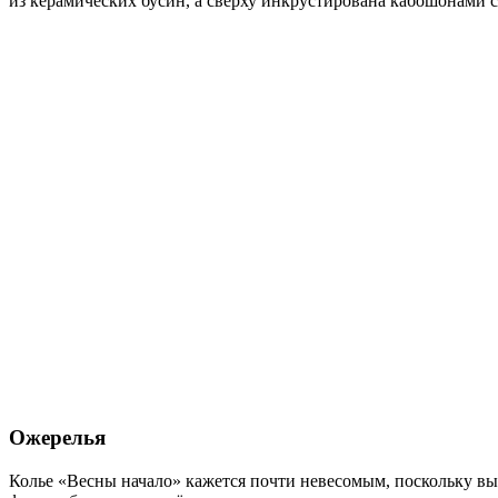
из керамических бусин, а сверху инкрустирована кабошонами с
Ожерелья
Колье «Весны начало» кажется почти невесомым, поскольку в