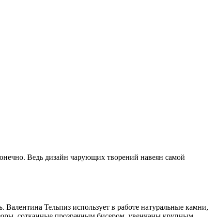
сконечно. Ведь дизайн чарующих творений навеян самой
ь. Валентина Тельпиз использует в работе натуральные камни,
зоры, сотканные прозрачным бисером, увенчаны крупным