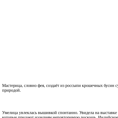
Мастерица, словно фея, создаёт из россыпи крошечных бусин 
природой.
Умелица увлеклась вышивкой спонтанно. Увидела на выставке р
которые придают изделиям неповторимую роскошь. Индийское