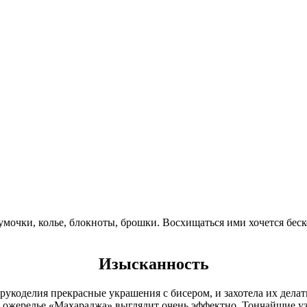
сумочки, колье, блокноты, брошки. Восхищаться ими хочется бе
Изысканность
укоделия прекрасные украшения с бисером, и захотела их делат
 ожерелье «Махараджа» выглядит очень эффектно. Тончайшие у