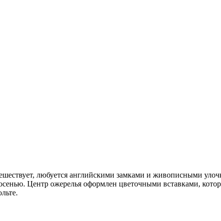
утешествует, любуется английскими замками и живописными уло
осенью. Центр ожерелья оформлен цветочными вставками, кото
льте.