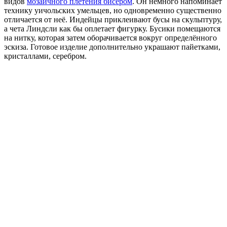
видов
мозаичного плетения бисером
. Он немного напоминает
технику уичольских умельцев, но одновременно существенно
отличается от неё. Индейцы приклеивают бусы на скульптуру,
а чета Линдсли как бы оплетает фигурку. Бусики помещаются
на нитку, которая затем оборачивается вокруг определённого
эскиза. Готовое изделие дополнительно украшают пайетками,
кристаллами, серебром.