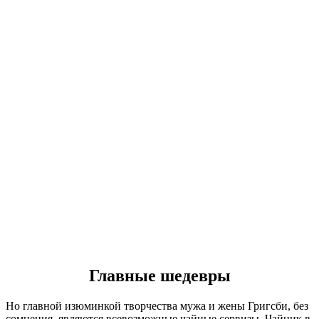
Главные шедевры
Но главной изюминкой творчества мужа и жены Григсби, без
сомнения, являются всевозможные чайные сервизы. Чайник в