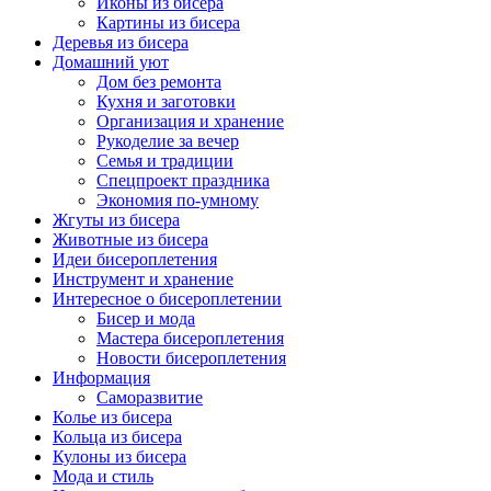
Иконы из бисера
Картины из бисера
Деревья из бисера
Домашний уют
Дом без ремонта
Кухня и заготовки
Организация и хранение
Рукоделие за вечер
Семья и традиции
Спецпроект праздника
Экономия по-умному
Жгуты из бисера
Животные из бисера
Идеи бисероплетения
Инструмент и хранение
Интересное о бисероплетении
Бисер и мода
Мастера бисероплетения
Новости бисероплетения
Информация
Саморазвитие
Колье из бисера
Кольца из бисера
Кулоны из бисера
Мода и стиль