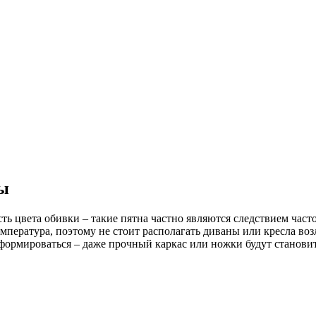
ры
сть цвета обивки – такие пятна частно являются следствием ча
емпература, поэтому не стоит располагать диваны или кресла во
формироваться – даже прочный каркас или ножки будут станови