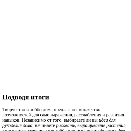
Подводя итоги
Творчество и хобби дома предлагают множество
возможностей для самовыражения, расслабления и развития
навыков. Независимо от того, выбираете ли вы
идеи для
рукоделия дома
, начинаете
рисовать
,
выращиваете растения
,
занимаетесь
кулинарными хобби
или осваиваете
фотографию
,