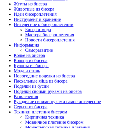
Жгуты из бисера
Животные из бисера
Идеи бисероплетения
Инструмент и хранение
Интересное о бисероплетении
Бисер и мода
Мастера бисероплетения
Новости бисероплетения
Информация
Саморазвитие
Колье из бисера
Кольца из бисера
Кулоны из бисера
Мода и стиль
Новогодние поделки из бисера
Пасхальные яйца из бисера
Поделки из бусин
Поделки своими руками из бисера
Развлечения
Рукоделие своими руками самое интересное
Серьги из бисера
Техники плетения бисером
Кирпичная техника
Мозаичное плетение бисером
Монастырская техника плетения