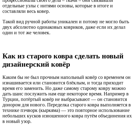
профессионалы своего дела – ткачи – они связывали
отдельные узлы с нитями основы, которые в итоге и
составляли весь ковер.
Такой вид ручной работы уникален и потому не могло быть
двух абсолютно одинаковых ковриков, даже если их делал
один и тот же человек.
Как из старого ковра сделать новый
дизайнерский ковёр
Каким бы не был прочным напольный ковёр со временем он
изнашивается или становится блёклым, и тогда приходит
время его заменить. Но даже самому старому ковру можно
дать шанс послужить нам еще некоторое время. Например в
Турции, потёртый ковёр не выбрасывают — он становится
донором для нового. Переделка старого ковра выполняется в
технике пэчворк (кыркяма) — это повторное использование
небольших кусков изношенного ковра путём объединения их
в новый узор.