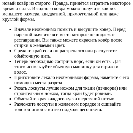
новый ковёр из старого. Правда, придётся затратить некоторое
время и силы. Из одного ковра можно получить коврик
меньшего размера, квадратной, прямоугольной или даже
круглой формы.
Вначале необходимо помыть и высушить ковер. Перед
нарезкой выявите все места которые не подлежат
реставрации. Вы также можете окрасить ковёр после
стирки в желаемый цвет.
Срежьте край если он растрепался или распустите
обмёточную нить.
Теперь необходимо состричь ворс, если он есть. Для
этого используйте обычную машинку для стрижки
волос.
Приготовьте лекало необходимой формы, наметьте с его
помощью места разреза.
Резать лоскуты лучше ножом для ткани (пэчворка) или
строительным ножом, тогда край будет ровный.
Обметайте края каждого куска шерстяной нитью.
Разложите лоскуты в желаемом порядке и сшивайте
толстой иглой с нитью подходящего цвета.